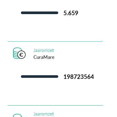
5.659
Jaaromzet
CuraMare
207.273.186
Jaaromzet