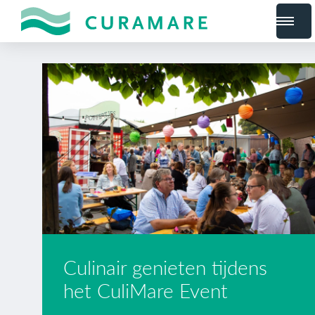
Culinair genieten tijdens
het CuliMare Event