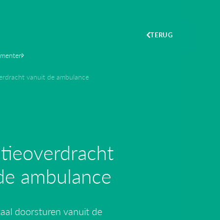
TERUG
menten
verdracht vanuit de ambulance
e
tieoverdracht
 de ambulance
taal doorsturen vanuit de