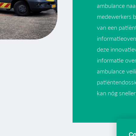
ambulance naa
medewerkers be
van een patiënt
informatieoverd
deze innovatie
informatie over
ambulance veili
patiëntendossi
kan nóg sneller
Co